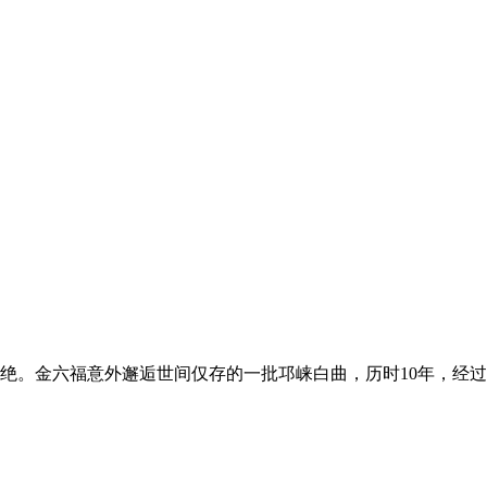
灭绝。金六福意外邂逅世间仅存的一批邛崃白曲，历时10年，经过