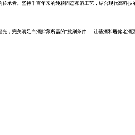
的传承者。坚持千百年来的纯粮固态酿酒工艺，结合现代高科技
光，完美满足白酒贮藏所需的"挑剔条件"，让基酒和瓶储老酒